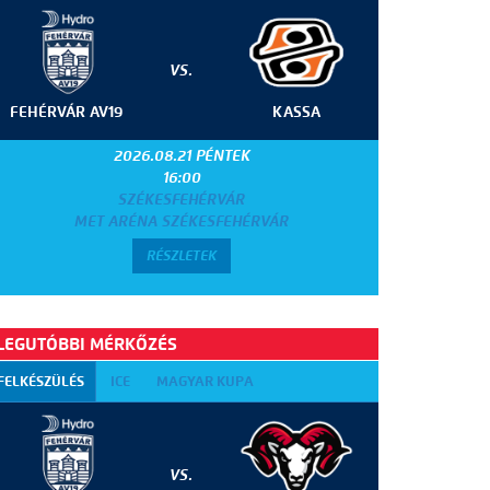
VS.
FEHÉRVÁR AV19
KASSA
2026.08.21 PÉNTEK
16:00
SZÉKESFEHÉRVÁR
MET ARÉNA SZÉKESFEHÉRVÁR
RÉSZLETEK
LEGUTÓBBI MÉRKŐZÉS
FELKÉSZÜLÉS
ICE
MAGYAR KUPA
VS.