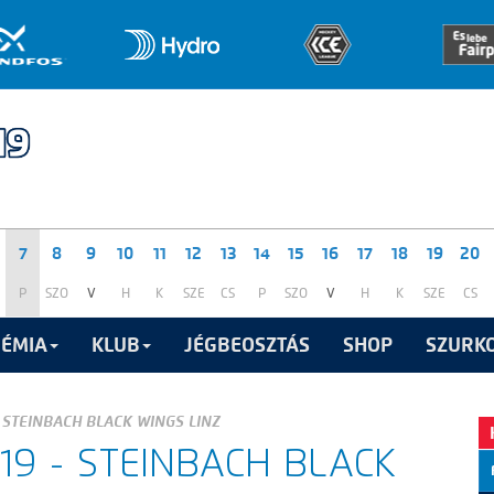
7
8
9
10
11
12
13
14
15
16
17
18
19
20
P
SZO
V
H
K
SZE
CS
P
SZO
V
H
K
SZE
CS
ÉMIA
KLUB
JÉGBEOSZTÁS
SHOP
SZURKO
 STEINBACH BLACK WINGS LINZ
9 - STEINBACH BLACK