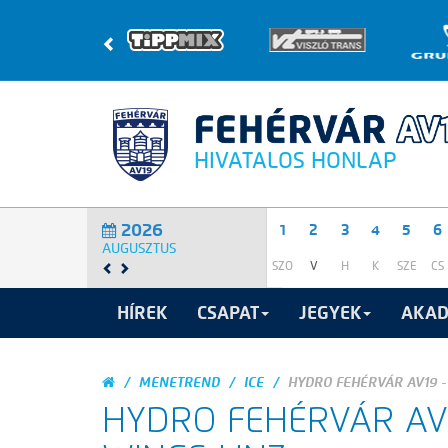
HIVATALOS HONLAP
2026
1
2
3
4
5
6
AUGUSZTUS
SZO
V
H
K
SZE
CS
HÍREK
CSAPAT
JEGYEK
AKAD
MENETREND
ICE
HYDRO FEHÉRVÁR AV19 -
HYDRO FEHÉRVÁR AV1