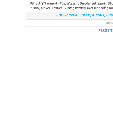
Höneckl (Tirronen) - Roe, Würschl, Ograjensek, Knott, St-Am
Pusnik, Maver, Kristler - Tialler, Witting, Bretschneider, R
GÓLSZERZŐK: CHEEK, KURALT, BROW
KIÁLL
RÉSZLETE