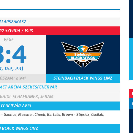
 ALAPSZAKASZ -
27 SZERDA / 19:15
VÉGE
3:4
1, 0:2, 2:1)
ŐSZÁM: 2 941
STEINBACH BLACK WINGS LINZ
 MET ARÉNA SZÉKESFEHÉRVÁR
 GATOL-SCHAFRANEK, JERAM
 FEHÉRVÁR AV19
 - Gaunce, Messner, Cheek, Bartalis, Brown - Stipsicz, Csollak,
 BLACK WINGS LINZ