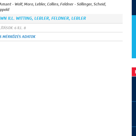
ant - Wolf, Moro, Lebler, Collins, Feldner - Söllinger, Scheid,
appold
N ILL. WITTING, LEBLER, FELDNER, LEBLER
ÍTÁSOK: 6 ILL. 8
S MÉRKŐZÉS ADATOK