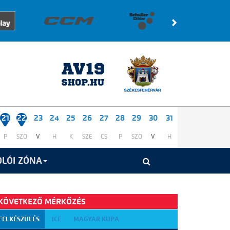
21
22
23
24
25
26
27
28
29
30
31
P
SZO
V
H
K
SZE
CS
P
SZO
V
H
LÓI ZÓNA
KÖVETKEZŐ MÉRKŐZÉS
FELKÉSZÜLÉS
ICE
MAGYAR KUPA