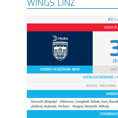
WINGS LINZ
ICE /
2024.11.
(1:
HYDRO FEHÉRVÁR AV19
NÉZ
SZÉKESFEHÉRVÁR /
REZEK, SMETANA,
HYDRO
Horvath (Reijola) - Atkinson, Campbell, Sebok, Hari, Kuralt
Ambrus, Kulmala, Terbocs - Magosi, Nemeth, Mihaly
STEINBACH