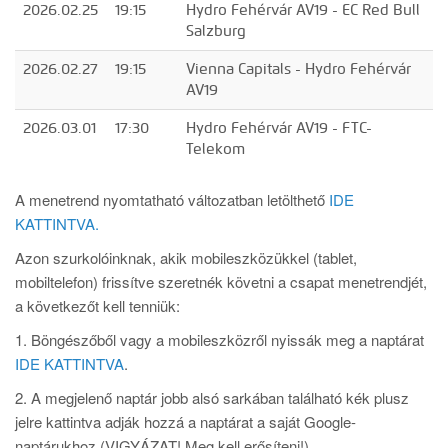
2026.02.25
19:15
Hydro Fehérvár AV19 - EC Red Bull
Salzburg
2026.02.27
19:15
Vienna Capitals - Hydro Fehérvár
AV19
2026.03.01
17:30
Hydro Fehérvár AV19 - FTC-
Telekom
A menetrend nyomtatható változatban letölthető
IDE
KATTINTVA.
Azon szurkolóinknak, akik mobileszközükkel (tablet,
mobiltelefon) frissítve szeretnék követni a csapat menetrendjét,
a következőt kell tenniük:
1. Böngészőből vagy a mobileszközről nyissák meg a naptárat
IDE KATTINTVA
.
2. A megjelenő naptár jobb alsó sarkában található kék plusz
jelre kattintva adják hozzá a naptárat a saját Google-
naptárukhoz (VIGYÁZAT! Meg kell erősíteni!).