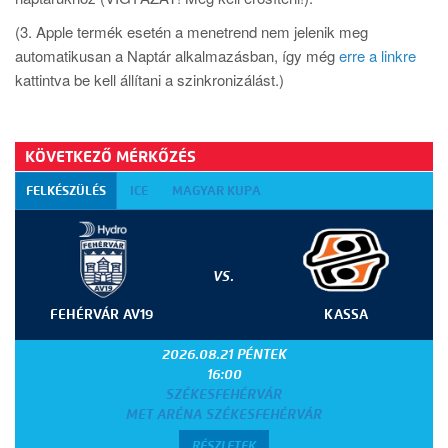
(3. Apple termék esetén a menetrend nem jelenik meg
automatikusan a Naptár alkalmazásban, így még
erre a linkre
kattintva be kell állítani a szinkronizálást.)
KÖVETKEZŐ MÉRKŐZÉS
FELKÉSZÜLÉS
ICE
MAGYAR KUPA
VS.
FEHÉRVÁR AV19
KASSA
2026.08.21 PÉNTEK
16:00
SZÉKESFEHÉRVÁR
MET ARÉNA SZÉKESFEHÉRVÁR
RÉSZLETEK