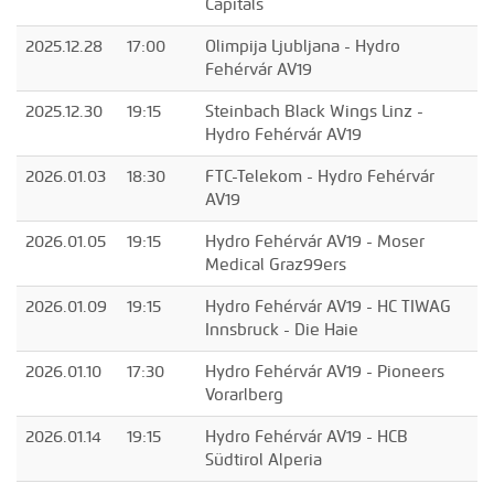
Capitals
2025.12.28
17:00
Olimpija Ljubljana - Hydro
Fehérvár AV19
2025.12.30
19:15
Steinbach Black Wings Linz -
Hydro Fehérvár AV19
2026.01.03
18:30
FTC-Telekom - Hydro Fehérvár
AV19
2026.01.05
19:15
Hydro Fehérvár AV19 - Moser
Medical Graz99ers
2026.01.09
19:15
Hydro Fehérvár AV19 - HC TIWAG
Innsbruck - Die Haie
2026.01.10
17:30
Hydro Fehérvár AV19 - Pioneers
Vorarlberg
2026.01.14
19:15
Hydro Fehérvár AV19 - HCB
Südtirol Alperia