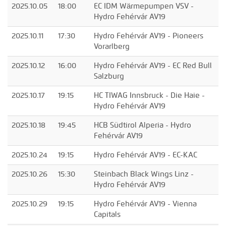
2025.10.05
18:00
EC IDM Wärmepumpen VSV -
Hydro Fehérvár AV19
2025.10.11
17:30
Hydro Fehérvár AV19 - Pioneers
Vorarlberg
2025.10.12
16:00
Hydro Fehérvár AV19 - EC Red Bull
Salzburg
2025.10.17
19:15
HC TIWAG Innsbruck - Die Haie -
Hydro Fehérvár AV19
2025.10.18
19:45
HCB Südtirol Alperia - Hydro
Fehérvár AV19
2025.10.24
19:15
Hydro Fehérvár AV19 - EC-KAC
2025.10.26
15:30
Steinbach Black Wings Linz -
Hydro Fehérvár AV19
2025.10.29
19:15
Hydro Fehérvár AV19 - Vienna
Capitals