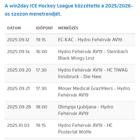
A win2day ICE Hockey League közzétette a 2025/2026-
os szezon menetrendjét.
DÁTUM
IDŐPONT
MÉRKŐZÉS
2025.09.12
19:15
EC-KAC - Hydro Fehérvár AV19
2025.09.14
16:00
Hydro Fehérvár AV19 - Steinbach
Black Wings Linz
2025.09.20
17:30
Hydro Fehérvár AV19 - HC TIWAG
Innsbruck - Die Haie
2025.09.21
17:30
Moser Medical Graz99ers - Hydro
Fehérvár AV19
2025.09.28
18:00
Olimpija Ljubljana - Hydro
Fehérvár AV19
2025.10.03
19:15
Hydro Fehérvár AV19 - HC
Pustertal Wölfe