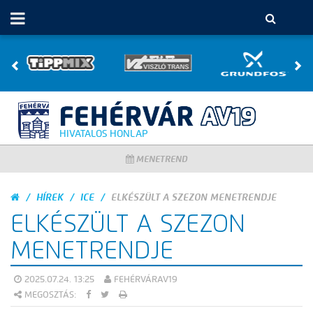
HIVATALOS HONLAP
MENETREND
HÍREK
ICE
ELKÉSZÜLT A SZEZON MENETRENDJE
ELKÉSZÜLT A SZEZON
MENETRENDJE
2025.07.24. 13:25
FEHÉRVÁRAV19
MEGOSZTÁS: