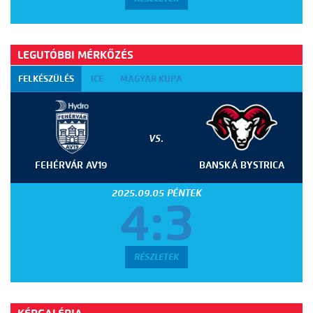
LEGUTÓBBI MÉRKŐZÉS
FELKÉSZÜLÉS
ICE
MAGYAR KUPA
VS.
FEHÉRVÁR AV19
BANSKÁ BYSTRICA
2025.09.05 PÉNTEK
4:3
RÉSZLETEK