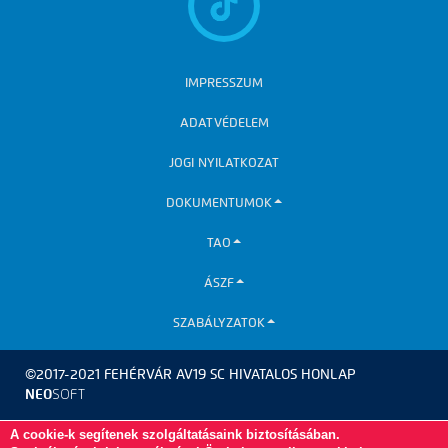
IMPRESSZUM
ADATVÉDELEM
JOGI NYILATKOZAT
DOKUMENTUMOK
TAO
ÁSZF
SZABÁLYZATOK
©2017-2021 FEHÉRVÁR AV19 SC HIVATALOS HONLAP
NEO
SOFT
A cookie-k segítenek szolgáltatásaink biztosításában.