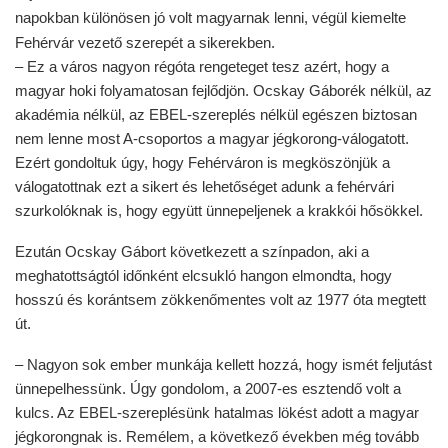
napokban különösen jó volt magyarnak lenni, végül kiemelte
Fehérvár vezető szerepét a sikerekben.
– Ez a város nagyon régóta rengeteget tesz azért, hogy a
magyar hoki folyamatosan fejlődjön. Ocskay Gáborék nélkül, az
akadémia nélkül, az EBEL-szereplés nélkül egészen biztosan
nem lenne most A-csoportos a magyar jégkorong-válogatott.
Ezért gondoltuk úgy, hogy Fehérváron is megköszönjük a
válogatottnak ezt a sikert és lehetőséget adunk a fehérvári
szurkolóknak is, hogy együtt ünnepeljenek a krakkói hősökkel.
Ezután Ocskay Gábort következett a színpadon, aki a
meghatottságtól időnként elcsukló hangon elmondta, hogy
hosszú és korántsem zökkenőmentes volt az 1977 óta megtett
út.
– Nagyon sok ember munkája kellett hozzá, hogy ismét feljutást
ünnepelhessünk. Úgy gondolom, a 2007-es esztendő volt a
kulcs. Az EBEL-szereplésünk hatalmas lökést adott a magyar
jégkorongnak is. Remélem, a következő években még tovább