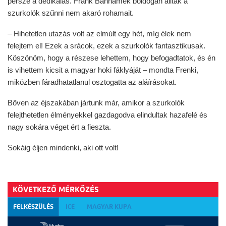
persze a dedikálás. Frank Banhamék boldogan állták a
szurkolók szűnni nem akaró rohamait.
– Hihetetlen utazás volt az elmúlt egy hét, míg élek nem
felejtem el! Ezek a srácok, ezek a szurkolók fantasztikusak.
Köszönöm, hogy a részese lehettem, hogy befogadtatok, és én
is vihettem kicsit a magyar hoki fáklyáját – mondta Frenki,
miközben fáradhatatlanul osztogatta az aláírásokat.
Bőven az éjszakában jártunk már, amikor a szurkolók
felejthetetlen élményekkel gazdagodva elindultak hazafelé és
nagy sokára véget ért a fieszta.
Sokáig éljen mindenki, aki ott volt!
KÖVETKEZŐ MÉRKŐZÉS
FELKÉSZÜLÉS
ICE
MAGYAR KUPA