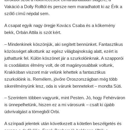
Vakáció a Dolly Rolltól és persze nem maradhatott ki az Érik a
szőlő című népdal sem.
A csapat egyik nagy öregje Kovács Csaba és a kőkemény
bekk, Orbán Attila is szót kért.
– Mindenkinek köszönjük, aki segített bennünket. Fantasztikus
közösséget alkottunk az egész világbajnokság alatt, ezért is
juthattunk fel. Külön köszönet jár a szurkolóinknak. A szapporói
is csodálatos élmény volt, de ott magányosabbak voltunk,
Krakkóban viszont már velünk lehettek a fantasztikus
szurkolóink is. Remélem, jövőre Oroszországban még több
sikerélményünk lesz, oda is várunk benneteket – mondta Süti.
– Szerintem többen vagyunk, mint Pesten. Jó, hogy Fehérváron
is ünnepelhetünk, hiszen ez a mi városunk – csalt ki újabb
üdvrivalgást a tömegből Orbi.
A színpadi jelentek után következett a kötetlen beszélgetés és