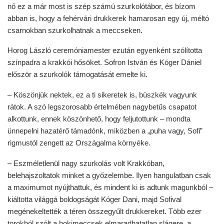
nő ez a már most is szép számú szurkolótábor, és bízom
abban is, hogy a fehérvári drukkerek hamarosan egy új, méltó
csarnokban szurkolhatnak a meccseken.
Horog László ceremóniamester ezután egyenként szólította
színpadra a krakkói hősöket. Sofron István és Kóger Dániel
először a szurkolók támogatását emelte ki.
– Köszönjük nektek, ez a ti sikeretek is, büszkék vagyunk
rátok. A szó legszorosabb értelmében nagybetűs csapatot
alkottunk, ennek köszönhető, hogy feljutottunk – mondta
ünnepelni hazatérő támadónk, miközben a „puha vagy, Sofi”
rigmustól zengett az Országalma környéke.
– Eszméletlenül nagy szurkolás volt Krakkóban,
belehajszoltatok minket a győzelembe. Ilyen hangulatban csak
a maximumot nyújthattuk, és mindent ki is adtunk magunkból –
kiáltotta világgá boldogságát Kóger Dani, majd Sofival
megénekeltették a téren összegyűlt drukkereket. Több ezer
torokból szólt a hokimeccsek elmaradhatatlan slágere, a