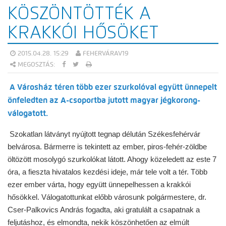
KÖSZÖNTÖTTÉK A
KRAKKÓI HŐSÖKET
2015.04.28. 15:29
FEHERVÁRAV19
MEGOSZTÁS:
A Városház téren több ezer szurkolóval együtt ünnepelt
önfeledten az A-csoportba jutott magyar jégkorong-
válogatott.
Szokatlan látványt nyújtott tegnap délután Székesfehérvár
belvárosa. Bármerre is tekintett az ember, piros-fehér-zöldbe
öltözött mosolygó szurkolókat látott. Ahogy közeledett az este 7
óra, a fieszta hivatalos kezdési ideje, már tele volt a tér. Több
ezer ember várta, hogy együtt ünnepelhessen a krakkói
hősökkel. Válogatottunkat előbb városunk polgármestere, dr.
Cser-Palkovics András fogadta, aki gratulált a csapatnak a
feljutáshoz, és elmondta, nekik köszönhetően az elmúlt