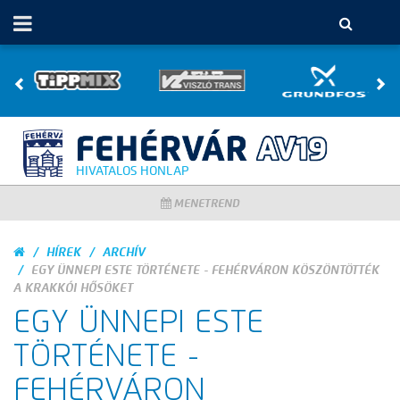
HIVATALOS HONLAP
MENETREND
HÍREK
ARCHÍV
EGY ÜNNEPI ESTE TÖRTÉNETE - FEHÉRVÁRON KÖSZÖNTÖTTÉK
A KRAKKÓI HŐSÖKET
EGY ÜNNEPI ESTE
TÖRTÉNETE -
FEHÉRVÁRON