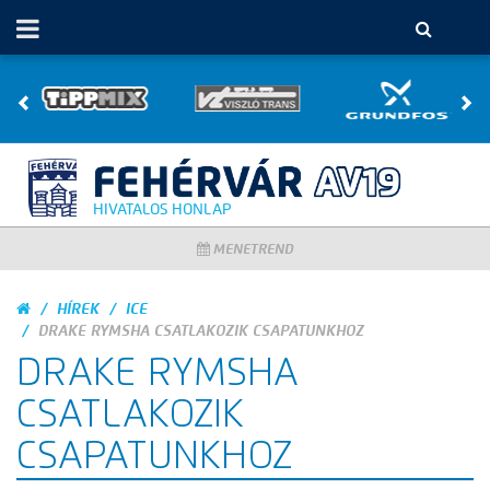
HIVATALOS HONLAP
MENETREND
HÍREK
ICE
DRAKE RYMSHA CSATLAKOZIK CSAPATUNKHOZ
DRAKE RYMSHA
CSATLAKOZIK
CSAPATUNKHOZ