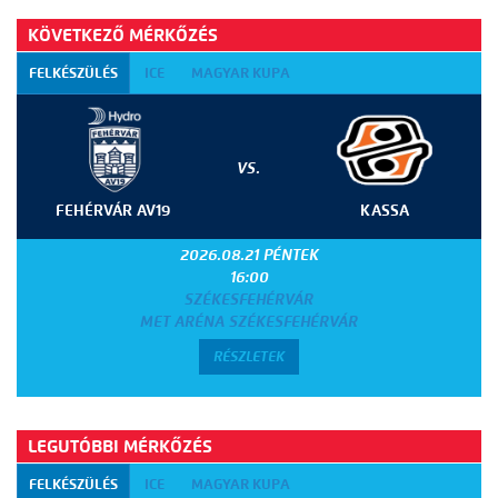
KÖVETKEZŐ MÉRKŐZÉS
FELKÉSZÜLÉS
ICE
MAGYAR KUPA
VS.
FEHÉRVÁR AV19
KASSA
2026.08.21 PÉNTEK
16:00
SZÉKESFEHÉRVÁR
MET ARÉNA SZÉKESFEHÉRVÁR
RÉSZLETEK
LEGUTÓBBI MÉRKŐZÉS
FELKÉSZÜLÉS
ICE
MAGYAR KUPA