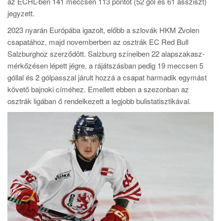
az ECHL-ben 141 meccsen 113 pontot (52 gól és 61 assziszt)
jegyzett.
2023 nyarán Európába igazolt, előbb a szlovák HKM Zvolen
csapatához, majd novemberben az osztrák EC Red Bull
Salzburghoz szerződött. Salzburg színeiben 22 alapszakasz-
mérkőzésen lépett jégre, a rájátszásban pedig 19 meccsen 5
góllal és 2 gólpasszal járult hozzá a csapat harmadik egymást
követő bajnoki címéhez.
Emellett ebben a szezonban az
osztrák ligában ő rendelkezett a legjobb bulistatisztikával.