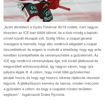
„Azért döntöttem a Hydro Fehérvár AV19 mellett, mert nagyon
élveztem az ICE-ban töltött időmet, és a klub mindig a bajnoki
címért küzdő élcsapat volt. Szélig Viktor, a csapat general
managere is kiemelte, hogy idén rendkívül elégedett a csapat
összetételével, és engem is motivált a lehetőség, hogy egy erős
keretben szerepelhetek és versenyezhetek a győzelemért. Az
ICE egy rendkívül versenyképes liga, sok kiváló játékossal és
kiegyenlített erőviszonyokkal, így nagyon várom, hogy újra
pályára lépjek itt. A célom, hogy minél több győzelemhez
járuljak hozzá, és hogy egy hosszú, sikeres rájátszás részesei
legyünk. A játékstílusom kemény és harcos, minden meccsen
a győzelem a célom, és hogy a csapatot minden területen
segítsem" - fogalmazott Drake Rymsha.