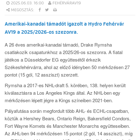
2025.06.03. 16:00
FEHÉRVÁRAV19
MEGOSZTÁS:
Amerikai-kanadai támadót igazolt a Hydro Fehérvár
AV19 a 2025/2026-os szezonra.
A 26 éves amerikai-kanadai támadó, Drake Rymsha
csatlakozik csapatunkhoz a 2025/26-os szezonra. A fiatal
játékos a Düsseldorfer EG együttesétől érkezik
Székesfehérvárra, ahol az előző idényben 50 mérkőzésen 27
pontot (15 gól, 12 assziszt) szerzett.
Rymsha a 2017-es NHL-draft 5. körében, 138. helyen került
kiválasztásra a Los Angeles Kings által. Az NHL-ben egy
mérkőzésen lépett jégre a Kings színeiben 2021-ben.
Pályafutása során megfordult több AHL- és ECHL-csapatban,
köztük a Hershey Bears, Ontario Reign, Bakersfield Condors,
Fort Wayne Komets és Manchester Monarchs együtteseiben.
Az AHL-ben 94 mérkőzésen 15 pontot (2 gól, 14 assziszt), míg