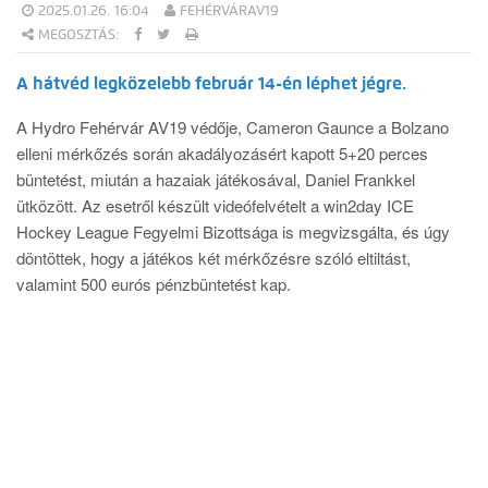
2025.01.26. 16:04
FEHÉRVÁRAV19
MEGOSZTÁS:
A hátvéd legközelebb február 14-én léphet jégre.
A Hydro Fehérvár AV19 védője, Cameron Gaunce a Bolzano
elleni mérkőzés során akadályozásért kapott 5+20 perces
büntetést, miután a hazaiak játékosával, Daniel Frankkel
ütközött. Az esetről készült videófelvételt a win2day ICE
Hockey League Fegyelmi Bizottsága is megvizsgálta, és úgy
döntöttek, hogy a játékos két mérkőzésre szóló eltiltást,
valamint 500 eurós pénzbüntetést kap.