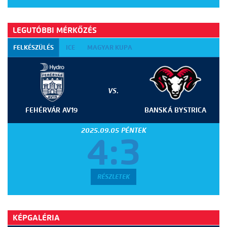
LEGUTÓBBI MÉRKŐZÉS
FELKÉSZÜLÉS
ICE
MAGYAR KUPA
VS.
FEHÉRVÁR AV19
BANSKÁ BYSTRICA
2025.09.05 PÉNTEK
4:3
RÉSZLETEK
KÉPGALÉRIA