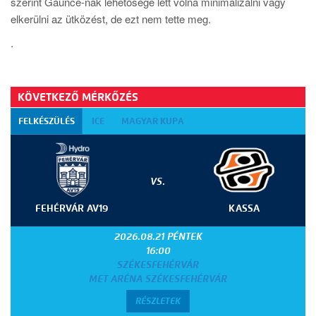
szerint Gaunce-nak lehetősége lett volna minimalizálni vagy
elkerülni az ütközést, de ezt nem tette meg.
.
KÖVETKEZŐ MÉRKŐZÉS
FELKÉSZÜLÉS
ICE
MAGYAR KUPA
VS.
FEHÉRVÁR AV19
KASSA
2026.08.21 PÉNTEK
16:00
SZÉKESFEHÉRVÁR
MET ARÉNA SZÉKESFEHÉRVÁR
RÉSZLETEK