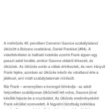
A mérkőzés 49. percében Cameron Gaunce szabálytalanul
ütközött a Bolzano csatárával, Daniel Frankkel (#94). A
videófelvételen is hallható indoklás szerint Frank éppen egy
passzt adott tovább, amikor Gaunce oldalról érkezett, és
ütköztek. Az ütközés során a vállak érintkeztek, és nem irányult
Frank fejére, azonban az ütközés későn és váratlanul érte a
játékost, ami miatt szabálytalannak minősült.
Bár Frank – amennyiben a korongot birtokolja - az adott
helyzetben szabályosan ütközhető lett volna, Gaunce jóval
később fejezte be a mozdulatot. Az ütközés eredményeként
Frank sérülést szenvedett. A fegyelmi bizottság indoklása