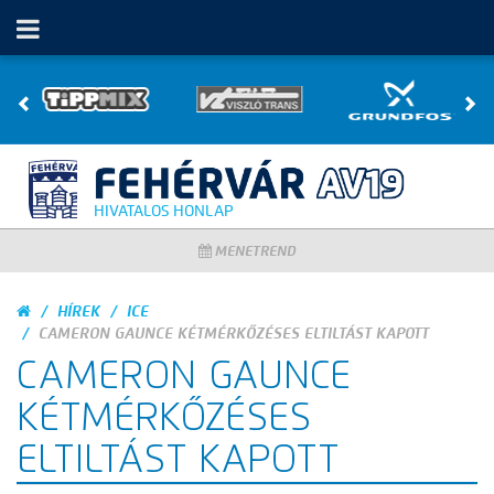
HIVATALOS HONLAP
MENETREND
HÍREK
ICE
CAMERON GAUNCE KÉTMÉRKŐZÉSES ELTILTÁST KAPOTT
CAMERON GAUNCE
KÉTMÉRKŐZÉSES
ELTILTÁST KAPOTT