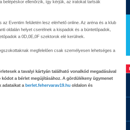
belépéskor ellenőrzik, így kérjük, az iratokat tartsák
 az Eventim felületén lesz elérhető online. Az aréna és a klub
nti oldalán helyet cserélnek a kispadok és a büntetőpadok,
tetőpadok a 0D,0E,0F szektorok elé kerülnek.
 megszokottaknak megfelelően csak személyesen lehetséges a
érletesek a tavalyi kártyán található vonalkód megadásával
ó kódot a bérlet megújításához. A gördülékeny ügymenet
k adataikat a
berlet.fehervarav19.hu
oldalon és