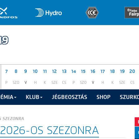
7
8
9
10
11
12
13
14
15
16
17
18
19
20
P
SZO
V
H
K
SZE
CS
P
SZO
V
H
K
SZE
CS
ÉMIA
KLUB
JÉGBEOSZTÁS
SHOP
SZURKO
S SZEZONRA
/2026-OS SZEZONRA