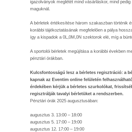
igazolványok meglétét mind vásárláskor, mind pedig a 
maguknál.
A bérletek értékesítése három szakaszban történik és
korábbi tájékoztatásának megfelelően a pálya hossza
így a kispadok a 0L,0M,0N szektorok elé, míg a bün
A sportolói bérletek megújítása a korábbi években
pénztári órákban.
Kulcsfontosságú lesz a bérletes regisztráció: a b
kapnak az Eventim online felületén felhasználhat
érdekében kérjük a bérletes szurkolókat, frissítsé
regisztrálják tavalyi bérletüket a rendszerben.
Pénztári órák 2025 augusztusában:
augusztus 3. 13:00 – 18:00
augusztus 5. 17:00 – 19:00
augusztus 12. 17:00 – 19:00