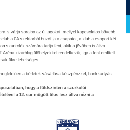
a is várja soraiba az új tagokat, mellyel kapcsolatos bővebb
nclub a 0A szektorból buzdítja a csapatot, a klub a csoport két
on szurkolók számára tartja fent, akik a jövőben is állva
réna kizárólag ülőhelyekkel rendelkezik, így a fent említett
sak ülve lehetséges.
gfelelően a bérletek vásárlása készpénzzel, bankkártyás
pcsolatban, hogy a földszinten a szurkolói
elével a 12. sor mögött tilos lesz állva nézni a