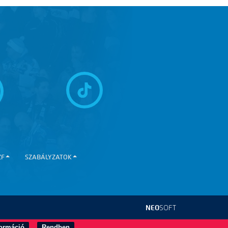
ZF
SZABÁLYZATOK
NEO
SOFT
formáció
Rendben