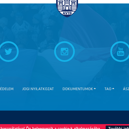
ÉDELEM
JOGI NYILATKOZAT
DOKUMENTUMOK
TAO
ÁS
k használatával Ön beleegyezik a cookie-k alkalmazásába.
További in