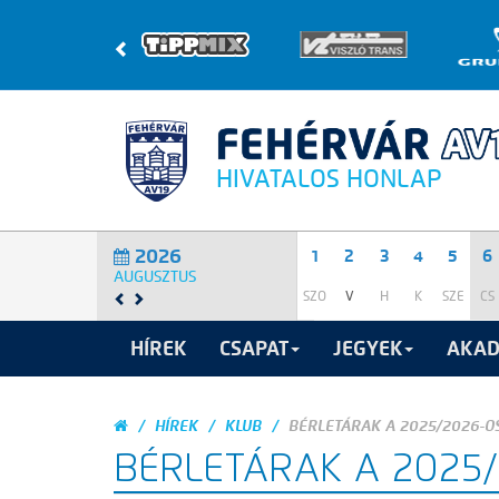
HIVATALOS HONLAP
2026
1
2
3
4
5
6
AUGUSZTUS
SZO
V
H
K
SZE
CS
HÍREK
CSAPAT
JEGYEK
AKAD
HÍREK
KLUB
BÉRLETÁRAK A 2025/2026-O
BÉRLETÁRAK A 2025