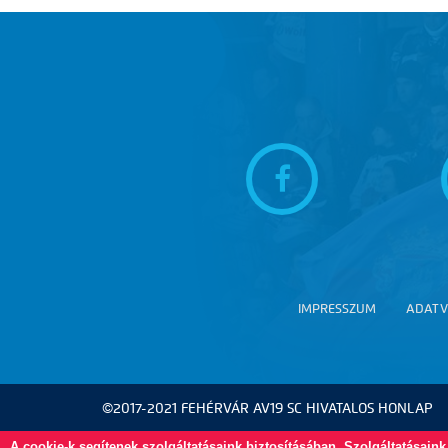
IMPRESSZUM
ADATV
©2017-2021 FEHÉRVÁR AV19 SC HIVATALOS HONLAP
A cookie-k segítenek szolgáltatásaink biztosításában. Szolgáltatásain