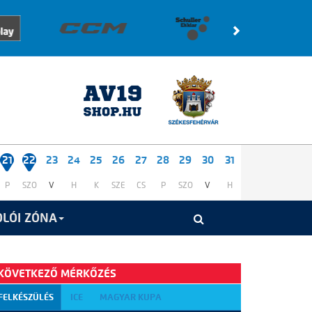
21
22
23
24
25
26
27
28
29
30
31
P
SZO
V
H
K
SZE
CS
P
SZO
V
H
LÓI ZÓNA
KÖVETKEZŐ MÉRKŐZÉS
FELKÉSZÜLÉS
ICE
MAGYAR KUPA