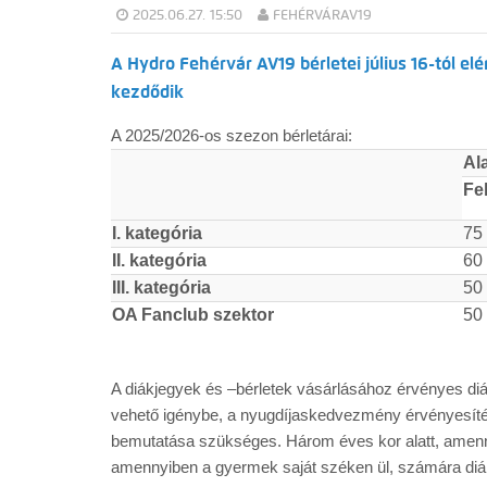
2025.06.27. 15:50
FEHÉRVÁRAV19
A Hydro Fehérvár AV19 bérletei július 16-tól el
kezdődik
A 2025/2026-os szezon bérletárai:
Al
Fe
I. kategória
75
II. kategória
60
III. kategória
50
OA Fanclub szektor
50
A diákjegyek és –bérletek vásárlásához érvényes d
vehető igénybe, a nyugdíjaskedvezmény érvényesíté
bemutatása szükséges. Három éves kor alatt, amenn
amennyiben a gyermek saját széken ül, számára diá