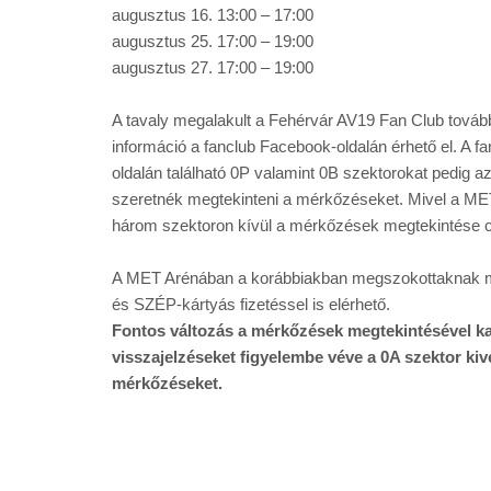
augusztus 16. 13:00 – 17:00
augusztus 25. 17:00 – 19:00
augusztus 27. 17:00 – 19:00
A tavaly megalakult a Fehérvár AV19 Fan Club továbbr
információ a fanclub Facebook-oldalán érhető el. A fa
oldalán található 0P valamint 0B szektorokat pedig az
szeretnék megtekinteni a mérkőzéseket. Mivel a MET A
három szektoron kívül a mérkőzések megtekintése c
A MET Arénában a korábbiakban megszokottaknak me
és SZÉP-kártyás fizetéssel is elérhető.
Fontos változás a mérkőzések megtekintésével ka
visszajelzéseket figyelembe véve a 0A szektor kivét
mérkőzéseket.