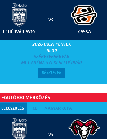
VS.
FEHÉRVÁR AV19
KASSA
2026.08.21 PÉNTEK
16:00
SZÉKESFEHÉRVÁR
MET ARÉNA SZÉKESFEHÉRVÁR
RÉSZLETEK
LEGUTÓBBI MÉRKŐZÉS
FELKÉSZÜLÉS
ICE
MAGYAR KUPA
VS.