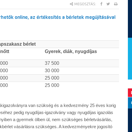
MEGOSZTÁS:
érhetők online, az értékesítés a bérletek megújításával
apszakasz bérlet
lnőtt
Gyerek, diák, nyugdíjas
 000
37 500
 000
30 000
 000
25 000
 000
25 000
iákigazolványra van szükség és a kedvezmény 25 éves korig
séhez pedig nyugdíjas-igazolvány vagy nyugdíjas igazolás
yiben a gyermek ölben ül, nem szükséges bérletvásárlás,
kbérlet vásárlásra szükséges. A kedvezményekre jogosító