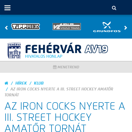
HIVATALOS HONLAP
MENETREND
HÍREK
KLUB
AZ IRON COCKS NYERTE A III. STREET HOCKEY AMATŐR
TORNÁT
AZ IRON COCKS NYERTE A
III. STREET HOCKEY
AMATŐR TORNÁT