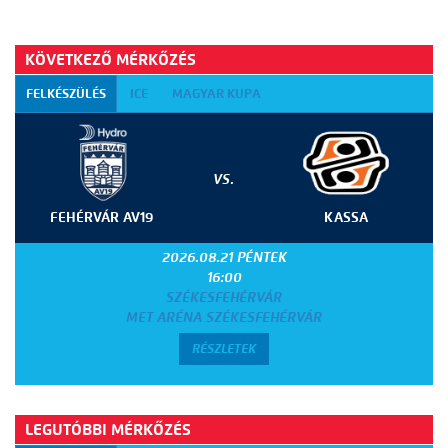
KÖVETKEZŐ MÉRKŐZÉS
FELKÉSZÜLÉS
ICE
MAGYAR KUPA
VS.
FEHÉRVÁR AV19
KASSA
2026.08.21 PÉNTEK
16:00
SZÉKESFEHÉRVÁR
MET ARÉNA SZÉKESFEHÉRVÁR
RÉSZLETEK
LEGUTÓBBI MÉRKŐZÉS