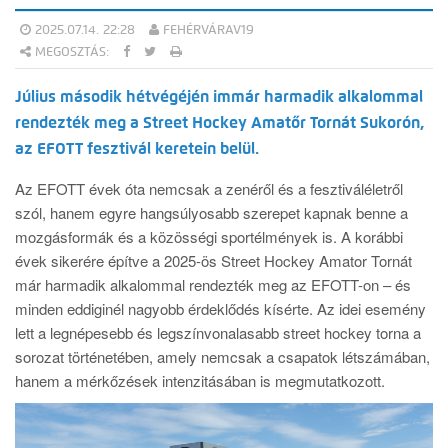
2025.07.14. 22:28
FEHÉRVÁRAV19
MEGOSZTÁS:
Július második hétvégéjén immár harmadik alkalommal
rendezték meg a Street Hockey Amatőr Tornát Sukorón,
az EFOTT fesztivál keretein belül.
Az EFOTT évek óta nemcsak a zenéről és a fesztiváléletről
szól, hanem egyre hangsúlyosabb szerepet kapnak benne a
mozgásformák és a közösségi sportélmények is. A korábbi
évek sikerére építve a 2025-ös Street Hockey Amator Tornát
már harmadik alkalommal rendezték meg az EFOTT-on – és
minden eddiginél nagyobb érdeklődés kísérte. Az idei esemény
lett a legnépesebb és legszínvonalasabb street hockey torna a
sorozat történetében, amely nemcsak a csapatok létszámában,
hanem a mérkőzések intenzitásában is megmutatkozott.