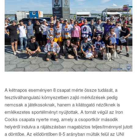
A kétnapos eseményen 8 csapat mérte össze tudását, a
fesztiválhangulatú környezetben zajló mérkőzések pedig
nemcsak a játékosoknak, hanem a kilátogató nézőknek is
emlékezetes sportélményt nyújtottak. A tornát végül az Iron
Cocks csapata nyerte meg, amely a csoportkör második
helyéről indulva a rájátszásban magabiztos teljesítménnyel jutott
a döntőbe. Az elődöntőben 8-5 arányban múlták felül az UNI