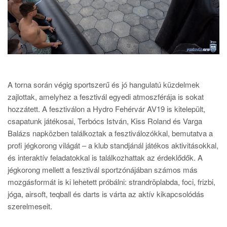
A torna során végig sportszerű és jó hangulatú küzdelmek
zajlottak, amelyhez a fesztivál egyedi atmoszférája is sokat
hozzátett. A fesztiválon a Hydro Fehérvár AV19 is kitelepült,
csapatunk játékosai, Terbócs István, Kiss Roland és Varga
Balázs napközben találkoztak a fesztiválozókkal, bemutatva a
profi jégkorong világát – a klub standjánál játékos aktivitásokkal,
és interaktív feladatokkal is találkozhattak az érdeklődők. A
jégkorong mellett a fesztivál sportzónájában számos más
mozgásformát is ki lehetett próbálni: strandröplabda, foci, frizbi,
jóga, airsoft, teqball és darts is várta az aktív kikapcsolódás
szerelmeseit.