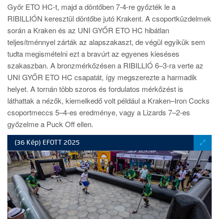
Győr ETO HC-t, majd a döntőben 7-4-re győzték le a
RIBILLIÓN keresztül döntőbe jutó Krakent. A csoportküzdelmek
során a Kraken és az UNI GYŐR ETO HC hibátlan
teljesítménnyel zárták az alapszakaszt, de végül egyikük sem
tudta megismételni ezt a bravúrt az egyenes kieséses
szakaszban. A bronzmérkőzésen a RIBILLIÓ 6–3-ra verte az
UNI GYŐR ETO HC csapatát, így megszerezte a harmadik
helyet. A tornán több szoros és fordulatos mérkőzést is
láthattak a nézők, kiemelkedő volt például a Kraken–Iron Cocks
csoportmeccs 5–4-es eredménye, vagy a Lizards 7–2-es
győzelme a Puck Off ellen.
(36 Kép) EFOTT 2025