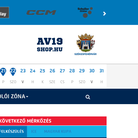
21
22
23
24
25
26
27
28
29
30
31
P
SZO
V
H
K
SZE
CS
P
SZO
V
H
LÓI ZÓNA
KÖVETKEZŐ MÉRKŐZÉS
FELKÉSZÜLÉS
ICE
MAGYAR KUPA