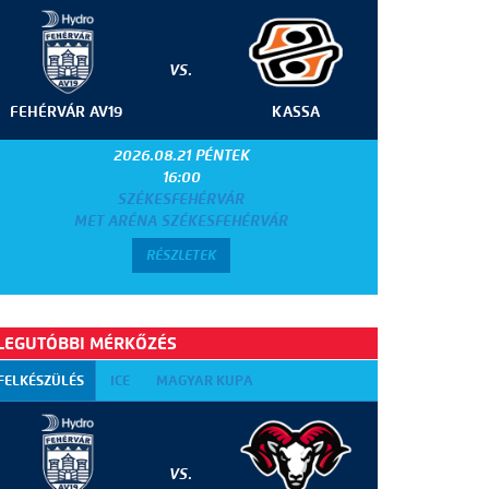
VS.
FEHÉRVÁR AV19
KASSA
2026.08.21 PÉNTEK
16:00
SZÉKESFEHÉRVÁR
MET ARÉNA SZÉKESFEHÉRVÁR
RÉSZLETEK
LEGUTÓBBI MÉRKŐZÉS
FELKÉSZÜLÉS
ICE
MAGYAR KUPA
VS.