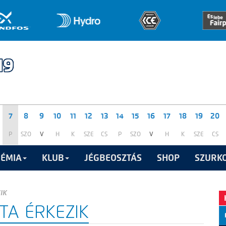
7
8
9
10
11
12
13
14
15
16
17
18
19
20
P
SZO
V
H
K
SZE
CS
P
SZO
V
H
K
SZE
CS
ÉMIA
KLUB
JÉGBEOSZTÁS
SHOP
SZURKO
IK
TA ÉRKEZIK