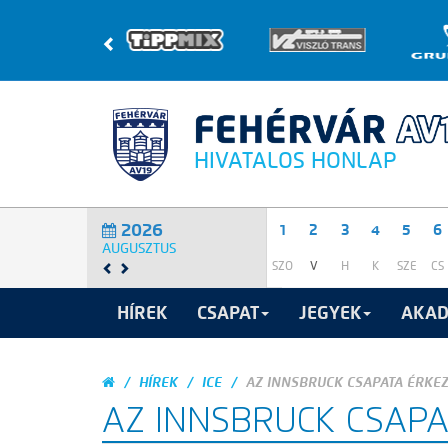
HIVATALOS HONLAP
2026
1
2
3
4
5
6
AUGUSZTUS
SZO
V
H
K
SZE
CS
HÍREK
CSAPAT
JEGYEK
AKAD
HÍREK
ICE
AZ INNSBRUCK CSAPATA ÉRKEZ
AZ INNSBRUCK CSAPA