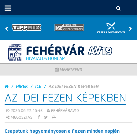
HIVATALOS HONLAP
MENETREND
HÍREK
ICE
AZ IDEI FEZEN KÉPEKBEN
AZ IDEI FEZEN KÉPEKBEN
2026.06.22. 16:45
FEHÉRVÁRAV19
MEGOSZTÁS:
Csapatunk hagyományosan a Fezen minden napján