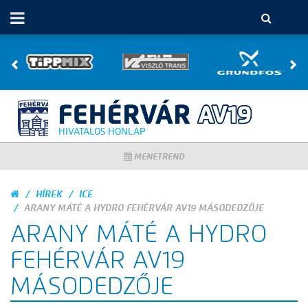
HIVATALOS HONLAP
MENETREND
HÍREK
ICE
ARANY MÁTÉ A HYDRO FEHÉRVÁR AV19 MÁSODEDZŐJE
ARANY MÁTÉ A HYDRO
FEHÉRVÁR AV19
MÁSODEDZŐJE