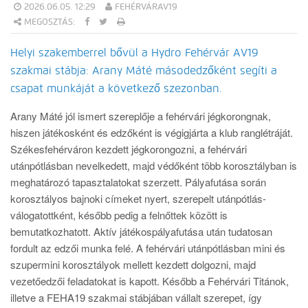
2026.06.05. 12:29
FEHÉRVÁRAV19
MEGOSZTÁS:
Helyi szakemberrel bővül a Hydro Fehérvár AV19
szakmai stábja: Arany Máté másodedzőként segíti a
csapat munkáját a következő szezonban.
Arany Máté jól ismert szereplője a fehérvári jégkorongnak,
hiszen játékosként és edzőként is végigjárta a klub ranglétráját.
Székesfehérváron kezdett jégkorongozni, a fehérvári
utánpótlásban nevelkedett, majd védőként több korosztályban is
meghatározó tapasztalatokat szerzett. Pályafutása során
korosztályos bajnoki címeket nyert, szerepelt utánpótlás-
válogatottként, később pedig a felnőttek között is
bemutatkozhatott. Aktív játékospályafutása után tudatosan
fordult az edzői munka felé. A fehérvári utánpótlásban mini és
szupermini korosztályok mellett kezdett dolgozni, majd
vezetőedzői feladatokat is kapott. Később a Fehérvári Titánok,
illetve a FEHA19 szakmai stábjában vállalt szerepet, így