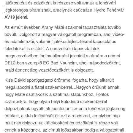
játékosként és edzőként is részese volt annak a fehérvári
jégkorongos piramisnak, amelynek csúcsát a Hydro Fehérvár
AV19 jelenti.
Az elmúlt években Arany Máté szakmai tapasztalata tovább
bővült. Dolgozott a magyar válogatott programban, ahol videó-
és adatelemzői, valamint játékosfejlesztéssel kapcsolatos
feladatokat is ellátott. A nemzetközi tapasztalatok
megszerzésében fontos állomást jelentett számára a német
DEL2-ben szereplő EC Bad Nauheim, ahol másodedzőként,
majd átmenetileg vezetőedzőként is dolgozott.
Kiss Dávid sportigazgató örömmel fogadta, hogy sikerült
megállapodni a fiatal szakemberrel. „Nagyon örülünk annak,
hogy Máté csatlakozik a szakmai stábunkhoz. Fontos
számunkra, hogy olyan helyi kötődésű szakemberrel
dolgozhatunk együtt, aki pontosan ismeri a fehérvári jégkorong
értékeit, a klub felépítését és azt a rendszert, amelyben nap
mint nap dolgozunk. Játékosként és edzőként is része volt
ennek a közegnek, az elmúlt időszakban pedig a válogatottnál