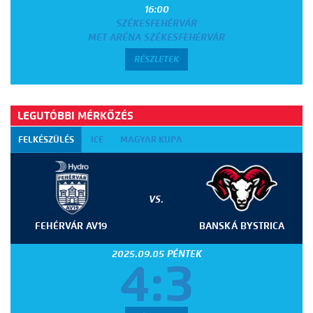
16:00
SZÉKESFEHÉRVÁR
MET ARÉNA SZÉKESFEHÉRVÁR
RÉSZLETEK
LEGUTÓBBI MÉRKŐZÉS
FELKÉSZÜLÉS
ICE
MAGYAR KUPA
VS.
FEHÉRVÁR AV19
BANSKÁ BYSTRICA
2025.09.05 PÉNTEK
4:3