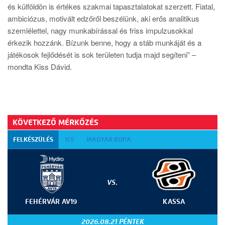
és külföldön is értékes szakmai tapasztalatokat szerzett. Fiatal,
ambiciózus, motivált edzőről beszélünk, aki erős analitikus
szemlélettel, nagy munkabírással és friss impulzusokkal
érkezik hozzánk. Bízunk benne, hogy a stáb munkáját és a
játékosok fejlődését is sok területen tudja majd segíteni” –
mondta Kiss Dávid.
KÖVETKEZŐ MÉRKŐZÉS
FELKÉSZÜLÉS
ICE
MAGYAR KUPA
VS.
FEHÉRVÁR AV19
KASSA
2026.08.21 PÉNTEK