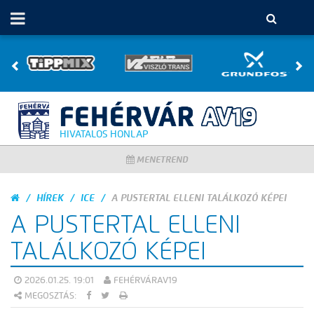
HIVATALOS HONLAP
MENETREND
HÍREK
ICE
A PUSTERTAL ELLENI TALÁLKOZÓ KÉPEI
A PUSTERTAL ELLENI
TALÁLKOZÓ KÉPEI
2026.01.25. 19:01
FEHÉRVÁRAV19
MEGOSZTÁS: