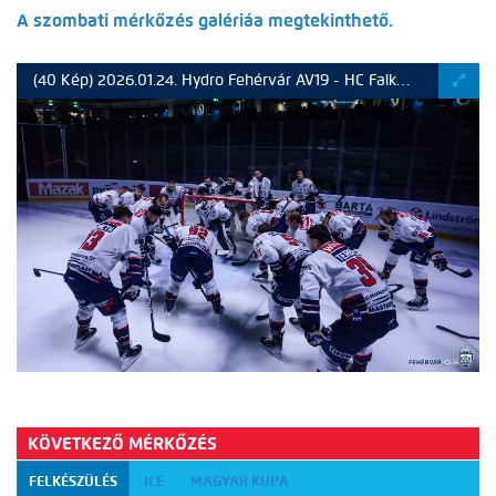
A szombati mérkőzés galériáa megtekinthető.
(40 Kép) 2026.01.24. Hydro Fehérvár AV19 - HC Falkensteiner Pustertal 0-3
KÖVETKEZŐ MÉRKŐZÉS
FELKÉSZÜLÉS
ICE
MAGYAR KUPA