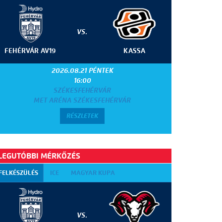
VS.
FEHÉRVÁR AV19
KASSA
2026.08.21 PÉNTEK
16:00
SZÉKESFEHÉRVÁR
MET ARÉNA SZÉKESFEHÉRVÁR
RÉSZLETEK
LEGUTÓBBI MÉRKŐZÉS
FELKÉSZÜLÉS
ICE
MAGYAR KUPA
VS.