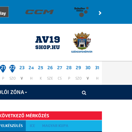
21
22
23
24
25
26
27
28
29
30
31
P
SZO
V
H
K
SZE
CS
P
SZO
V
H
LÓI ZÓNA
KÖVETKEZŐ MÉRKŐZÉS
FELKÉSZÜLÉS
ICE
MAGYAR KUPA