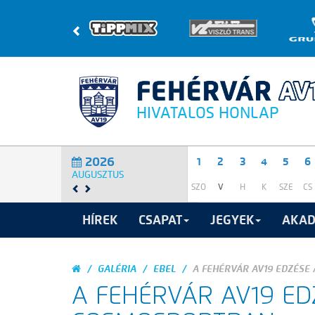
HIVATALOS HONLAP
2026
1
2
3
4
5
6
AUGUSZTUS
SZO
V
H
K
SZE
CS
HÍREK
CSAPAT
JEGYEK
AKAD
GALÉRIA
EBEL
A FEHÉRVÁR AV19 EDZÉSE
A FEHÉRVÁR AV19 ED