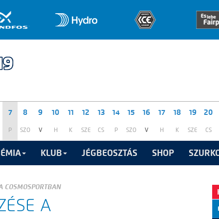
7
8
9
10
11
12
13
14
15
16
17
18
19
20
P
SZO
V
H
K
SZE
CS
P
SZO
V
H
K
SZE
CS
ÉMIA
KLUB
JÉGBEOSZTÁS
SHOP
SZURKO
 A COSMOSPORTBAN
ZÉSE A