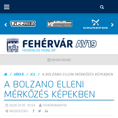
HIVATALOS HONLAP
MENETREND
HÍREK
ICE
A BOLZANO ELLENI MÉRKŐZÉS KÉPEKBEN
A BOLZANO ELLENI
MÉRKŐZÉS KÉPEKBEN
2026.01.16. 10:54
FEHÉRVÁRAV19
MEGOSZTÁS: