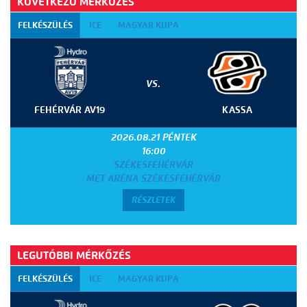
KÖVETKEZŐ MÉRKŐZÉS
FELKÉSZÜLÉS
ICE
MAGYAR KUPA
VS.
FEHÉRVÁR AV19
KASSA
2026.08.21 PÉNTEK
16:00
SZÉKESFEHÉRVÁR
MET ARÉNA SZÉKESFEHÉRVÁR
RÉSZLETEK
LEGUTÓBBI MÉRKŐZÉS
FELKÉSZÜLÉS
ICE
MAGYAR KUPA