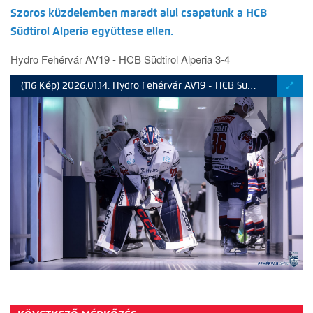
Szoros küzdelemben maradt alul csapatunk a
HCB
Südtirol Alperia együttese ellen.
Hydro Fehérvár AV19 -
HCB Südtirol Alperia 3-4
(116 Kép) 2026.01.14. Hydro Fehérvár AV19 - HCB Südtirol Alperia