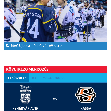
MAC Újbuda - Fehérvár AV19 3-2
KÖVETKEZŐ MÉRKŐZÉS
FELKÉSZÜLÉS
ICE
MAGYAR KUPA
VS.
FEHÉRVÁR AV19
KASSA