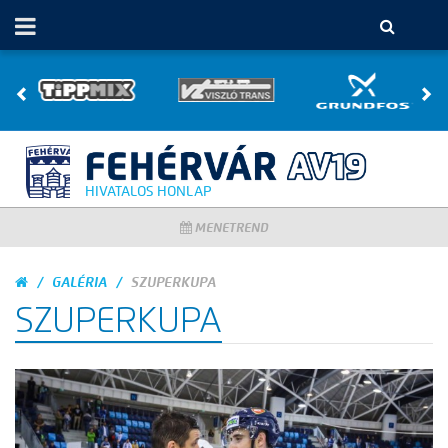
HIVATALOS HONLAP
MENETREND
GALÉRIA
SZUPERKUPA
SZUPERKUPA