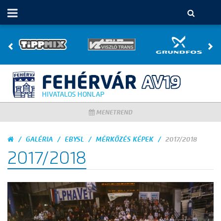
HIVATALOS HONLAP
MENETREND
GALÉRIA
EBYSL
MÉRKŐZÉS KÉPEK
2017/2018
2017/2018