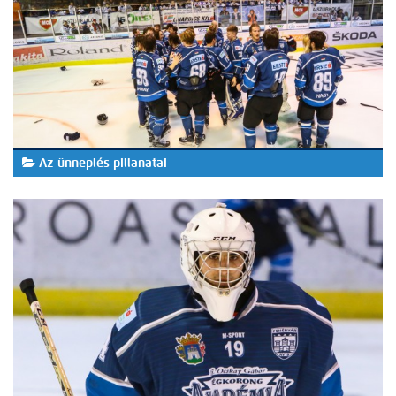
Az ünneplés pillanatai