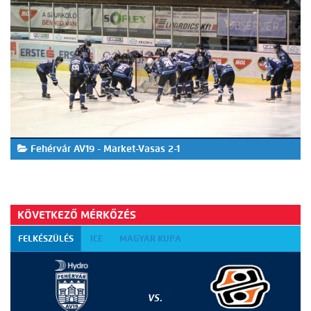
Fehérvár AV19 - Market-Vasas 2-1
KÖVETKEZŐ MÉRKŐZÉS
FELKÉSZÜLÉS
ICE
MAGYAR KUPA
VS.