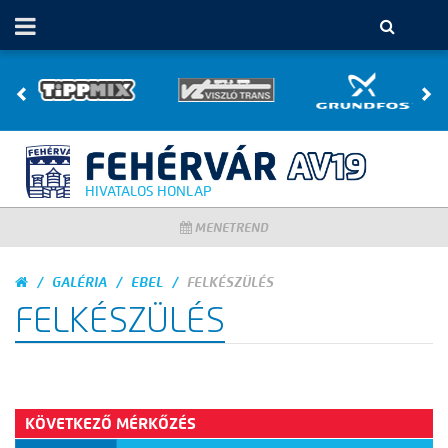
HIVATALOS HONLAP
MENETREND
GALÉRIA
EBEL
FELKÉSZÜLÉS
FELKÉSZÜLÉS
KÖVETKEZŐ MÉRKŐZÉS