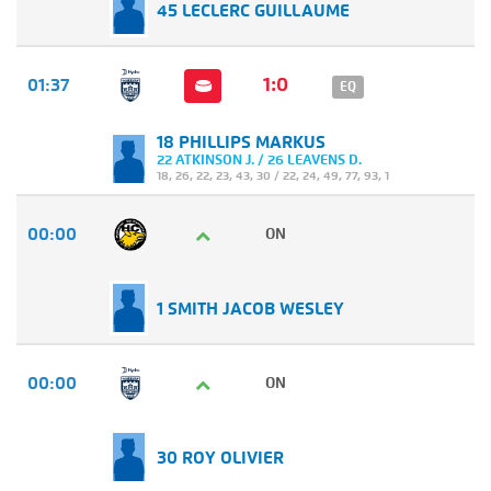
45 LECLERC GUILLAUME
1:0
01:37
EQ
18 PHILLIPS MARKUS
22 ATKINSON J. / 26 LEAVENS D.
18
,
26
,
22
,
23
,
43
,
30
/
22
,
24
,
49
,
77
,
93
,
1
00:00
ON
1 SMITH JACOB WESLEY
00:00
ON
30 ROY OLIVIER