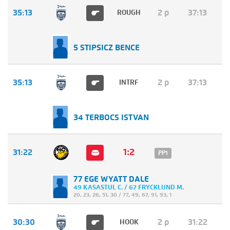
35:13
2 p
37:13
ROUGH
5 STIPSICZ BENCE
35:13
2 p
37:13
INTRF
34 TERBOCS ISTVAN
1:2
31:22
PP1
77 EGE WYATT DALE
49 KASASTUL C. / 67 FRYCKLUND M.
20
,
23
,
26
,
51
,
30
/
77
,
49
,
67
,
91
,
93
,
1
30:30
2 p
31:22
HOOK