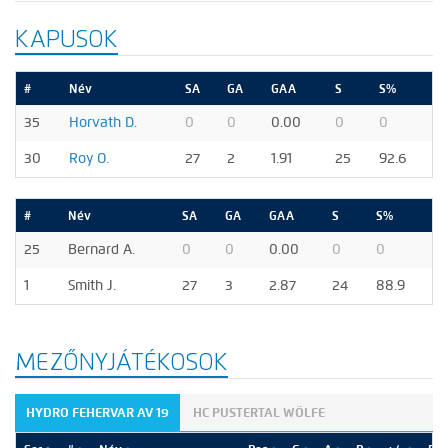
KAPUSOK
#
Név
SA
GA
GAA
S
S%
35
Horvath D.
0
0
0.00
0
0
30
Roy O.
27
2
1.91
25
92.6
#
Név
SA
GA
GAA
S
S%
25
Bernard A.
0
0
0.00
0
0
1
Smith J.
27
3
2.87
24
88.9
MEZŐNYJÁTÉKOSOK
HYDRO FEHERVAR AV 19
HC PUSTERTAL WÖLFE