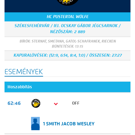
HC PUSTERTAL WÖLFE
SZÉKESFEHÉRVÁR / IFJ. OCSKAY GÁBOR JÉGCSARNOK /
NÉZŐSZÁM: 2 889
BÍRÓK: STERNAT, SMETANA, GATOL-SCHAFRANEK, RIECKEN
BÜNTETÉSEK: 13:15
KAPURALÖVÉSEK: (12:9, 6:14, 8:4, 1:0) / ÖSSZESEN: 27:27
ESEMÉNYEK
Hoszabbítás
62:46
OFF
1 SMITH JACOB WESLEY