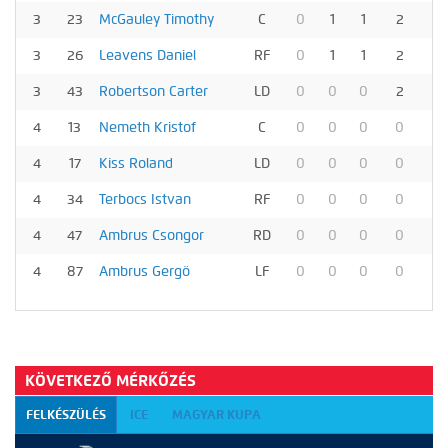
3
23
McGauley Timothy
C
0
1
1
2
0
3
26
Leavens Daniel
RF
0
1
1
2
0
3
43
Robertson Carter
LD
0
0
0
2
0
4
13
Nemeth Kristof
C
0
0
0
0
0
4
17
Kiss Roland
LD
0
0
0
0
0
4
34
Terbocs Istvan
RF
0
0
0
0
2
4
47
Ambrus Csongor
RD
0
0
0
0
0
4
87
Ambrus Gergö
LF
0
0
0
0
0
KÖVETKEZŐ MÉRKŐZÉS
FELKÉSZÜLÉS
ICE
MAGYAR KUPA