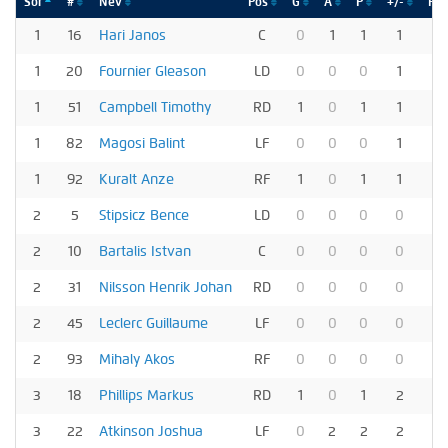
Sor
#
Név
Pos
G
A
P
+/-
PI
1
16
Hari Janos
C
0
1
1
1
0
1
20
Fournier Gleason
LD
0
0
0
1
0
1
51
Campbell Timothy
RD
1
0
1
1
0
1
82
Magosi Balint
LF
0
0
0
1
0
1
92
Kuralt Anze
RF
1
0
1
1
0
2
5
Stipsicz Bence
LD
0
0
0
0
2
2
10
Bartalis Istvan
C
0
0
0
0
0
2
31
Nilsson Henrik Johan
RD
0
0
0
0
2
2
45
Leclerc Guillaume
LF
0
0
0
0
5
2
93
Mihaly Akos
RF
0
0
0
0
0
3
18
Phillips Markus
RD
1
0
1
2
0
3
22
Atkinson Joshua
LF
0
2
2
2
2