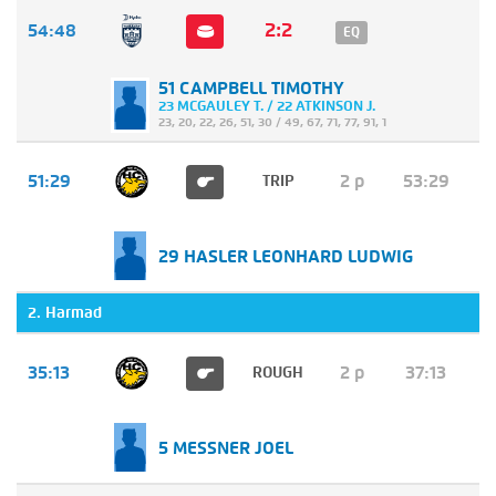
2:2
54:48
EQ
51 CAMPBELL TIMOTHY
23 MCGAULEY T. / 22 ATKINSON J.
23
,
20
,
22
,
26
,
51
,
30
/
49
,
67
,
71
,
77
,
91
,
1
51:29
2 p
53:29
TRIP
29 HASLER LEONHARD LUDWIG
2. Harmad
35:13
2 p
37:13
ROUGH
5 MESSNER JOEL