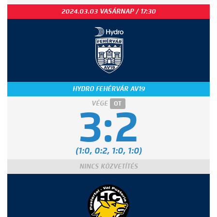
2024.03.03 VASÁRNAP / 17:30
HYDRO FEHÉRVÁR AV19
VÉGE
OT
3:2
(1:0, 0:2, 1:0, 1:0)
NINCS KÖZVETÍTÉS