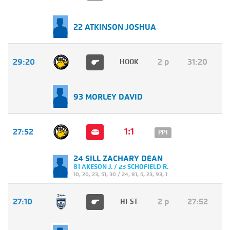
22 ATKINSON JOSHUA
29:20
2 p
31:20
HOOK
93 MORLEY DAVID
1:1
27:52
PP1
24 SILL ZACHARY DEAN
81 AKESON J. / 23 SCHOFIELD R.
10
,
20
,
23
,
51
,
30
/
24
,
81
,
5
,
23
,
93
,
1
27:10
2 p
27:52
HI-ST