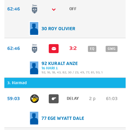
62:46
OFF
30 ROY OLIVIER
3:2
62:46
EQ
GWG
92 KURALT ANZE
16 HARI J.
92
,
16
,
18
,
43
,
82
,
30
/
23
,
49
,
77
,
81
,
93
,
1
3. Harmad
59:03
2 p
61:03
DELAY
77 EGE WYATT DALE