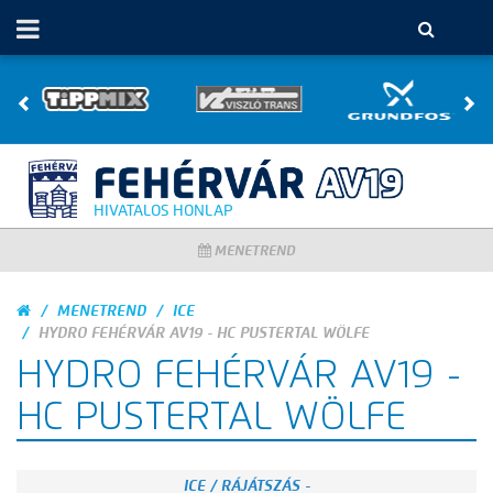
HIVATALOS HONLAP
MENETREND
MENETREND
ICE
HYDRO FEHÉRVÁR AV19 - HC PUSTERTAL WÖLFE
HYDRO FEHÉRVÁR AV19 -
HC PUSTERTAL WÖLFE
ICE / RÁJÁTSZÁS -