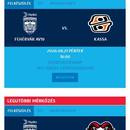
FELKÉSZÜLÉS
ICE
MAGYAR KUPA
VS.
FEHÉRVÁR AV19
KASSA
2026.08.21 PÉNTEK
16:00
SZÉKESFEHÉRVÁR
MET ARÉNA SZÉKESFEHÉRVÁR
RÉSZLETEK
LEGUTÓBBI MÉRKŐZÉS
FELKÉSZÜLÉS
ICE
MAGYAR KUPA