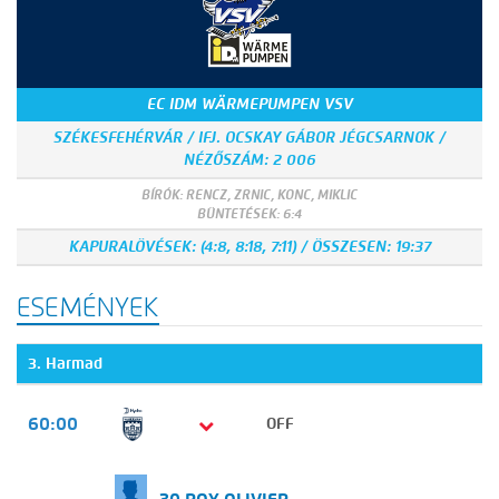
EC IDM WÄRMEPUMPEN VSV
SZÉKESFEHÉRVÁR / IFJ. OCSKAY GÁBOR JÉGCSARNOK /
NÉZŐSZÁM: 2 006
BÍRÓK: RENCZ, ZRNIC, KONC, MIKLIC
BÜNTETÉSEK: 6:4
KAPURALÖVÉSEK: (4:8, 8:18, 7:11) / ÖSSZESEN: 19:37
ESEMÉNYEK
3. Harmad
60:00
OFF