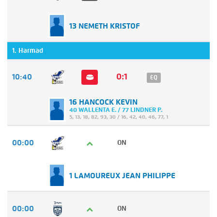
13 NEMETH KRISTOF
1. Harmad
0:1
10:40
EQ
16 HANCOCK KEVIN
40 WALLENTA E. / 77 LINDNER P.
5
,
13
,
18
,
82
,
93
,
30
/
16
,
42
,
40
,
46
,
77
,
1
00:00
ON
1 LAMOUREUX JEAN PHILIPPE
00:00
ON