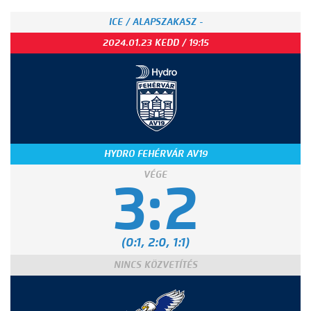
ICE / ALAPSZAKASZ -
2024.01.23 KEDD / 19:15
HYDRO FEHÉRVÁR AV19
VÉGE
3:2
(0:1, 2:0, 1:1)
NINCS KÖZVETÍTÉS