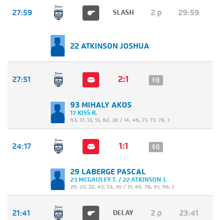
27:59
2 p
29:59
SLASH
22 ATKINSON JOSHUA
2:1
27:51
EQ
93 MIHALY AKOS
17 KISS R.
93
,
17
,
13
,
51
,
82
,
30
/
14
,
46
,
71
,
77
,
78
,
1
1:1
24:17
EQ
29 LABERGE PASCAL
23 MCGAULEY T. / 22 ATKINSON J.
29
,
23
,
22
,
43
,
53
,
30
/
17
,
40
,
78
,
91
,
98
,
1
21:41
2 p
23:41
DELAY