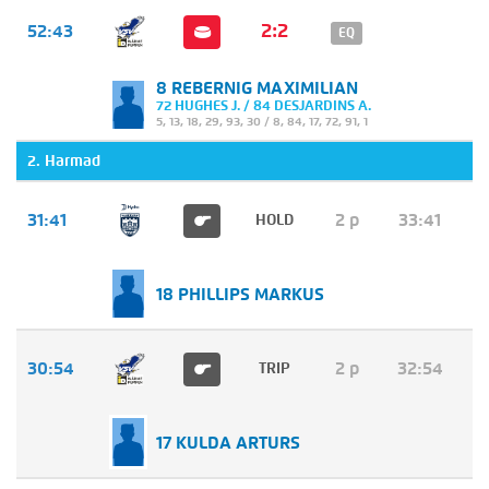
2:2
52:43
EQ
8 REBERNIG MAXIMILIAN
72 HUGHES J. / 84 DESJARDINS A.
5
,
13
,
18
,
29
,
93
,
30
/
8
,
84
,
17
,
72
,
91
,
1
2. Harmad
31:41
2 p
33:41
HOLD
18 PHILLIPS MARKUS
30:54
2 p
32:54
TRIP
17 KULDA ARTURS