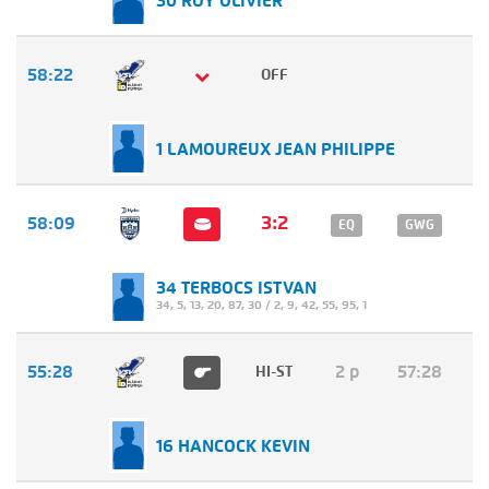
30 ROY OLIVIER
58:22
OFF
1 LAMOUREUX JEAN PHILIPPE
3:2
58:09
EQ
GWG
34 TERBOCS ISTVAN
34
,
5
,
13
,
20
,
87
,
30
/
2
,
9
,
42
,
55
,
95
,
1
55:28
2 p
57:28
HI-ST
16 HANCOCK KEVIN