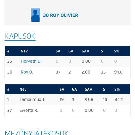
30 ROY OLIVIER
KAPUSOK
#
Név
SA
GA
GAA
S
S%
35
Horvath D.
0
0
0.00
0
0
30
Roy O.
37
2
2.00
35
94.6
#
Név
SA
GA
GAA
S
S%
1
Lamoureux J.
19
3
3.08
16
84.2
37
Swette R.
0
0
0.00
0
0
MEZŐNYJÁTÉKOSOK