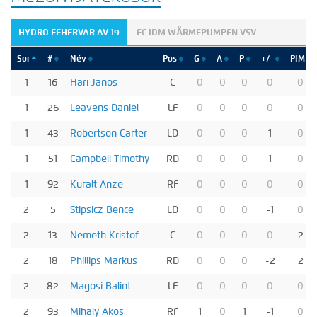
HYDRO FEHERVAR AV 19
EC IDM WÄRMEPUMPEN VSV
Sor
#
Név
Pos
G
A
P
+/-
PIM
1
16
Hari Janos
C
0
0
0
0
0
1
26
Leavens Daniel
LF
0
0
0
0
0
1
43
Robertson Carter
LD
0
0
0
1
0
1
51
Campbell Timothy
RD
0
0
0
1
0
1
92
Kuralt Anze
RF
0
0
0
0
0
2
5
Stipsicz Bence
LD
0
0
0
-1
0
2
13
Nemeth Kristof
C
0
0
0
0
2
2
18
Phillips Markus
RD
0
0
0
-2
2
2
82
Magosi Balint
LF
0
0
0
0
0
2
93
Mihaly Akos
RF
1
0
1
-1
0