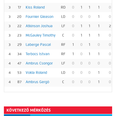
3
17
Kiss Roland
RD
0
1
1
1
0
3
20
Fournier Gleason
LD
0
0
0
1
0
3
22
Atkinson Joshua
LF
0
1
1
1
2
3
23
McGauley Timothy
C
0
1
1
1
0
3
29
Laberge Pascal
RF
1
0
1
0
0
4
34
Terbocs Istvan
RF
1
0
1
1
0
4
47
Ambrus Csongor
LF
0
0
0
0
0
4
53
Vokla Roland
LD
0
0
0
1
0
4
87
Ambrus Gergö
C
0
0
0
1
0
KÖVETKEZŐ MÉRKŐZÉS