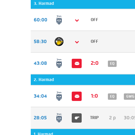
3. Harmad
60:00
OFF
58:30
OFF
2:0
43:08
EQ
2. Harmad
1:0
34:04
EQ
GWG
28:05
2 p
30:0
TRIP
1. Harmad