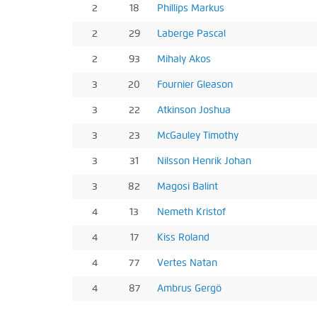
2
18
Phillips Markus
2
29
Laberge Pascal
2
93
Mihaly Akos
3
20
Fournier Gleason
3
22
Atkinson Joshua
3
23
McGauley Timothy
3
31
Nilsson Henrik Johan
3
82
Magosi Balint
4
13
Nemeth Kristof
4
17
Kiss Roland
4
77
Vertes Natan
4
87
Ambrus Gergö