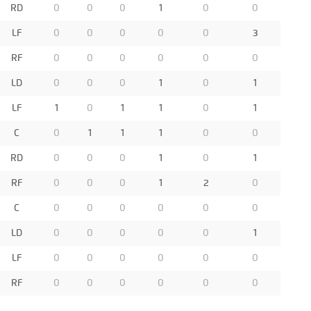
RD
0
0
0
1
0
0
LF
0
0
0
0
0
3
RF
0
0
0
0
0
0
LD
0
0
0
1
0
1
LF
1
0
1
1
0
1
C
0
1
1
1
0
0
RD
0
0
0
1
0
1
RF
0
0
0
1
2
0
C
0
0
0
0
0
0
LD
0
0
0
0
0
1
LF
0
0
0
0
0
0
RF
0
0
0
0
0
0