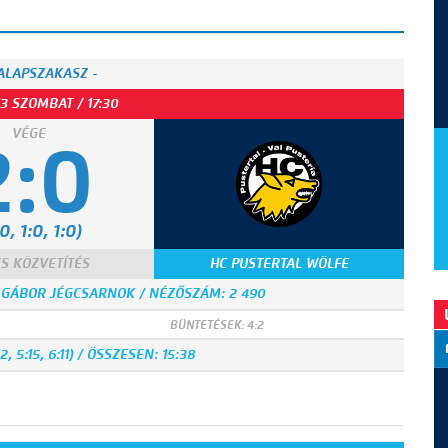
 ALAPSZAKASZ -
13 SZOMBAT / 17:30
VÉGE
2:0
0, 1:0, 1:0)
S KÖZVETÍTÉS
HC PUSTERTAL WÖLFE
Y GÁBOR JÉGCSARNOK / NÉZŐSZÁM: 2 490
BÜNTETÉSEK: 4:2
 5:15, 6:11) / ÖSSZESEN: 15:38