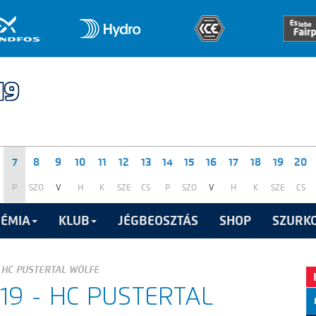
7
8
9
10
11
12
13
14
15
16
17
18
19
20
P
SZO
V
H
K
SZE
CS
P
SZO
V
H
K
SZE
CS
ÉMIA
KLUB
JÉGBEOSZTÁS
SHOP
SZURKO
 HC PUSTERTAL WÖLFE
9 - HC PUSTERTAL