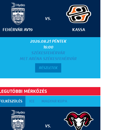
VS.
FEHÉRVÁR AV19
KASSA
2026.08.21 PÉNTEK
16:00
SZÉKESFEHÉRVÁR
MET ARÉNA SZÉKESFEHÉRVÁR
RÉSZLETEK
LEGUTÓBBI MÉRKŐZÉS
FELKÉSZÜLÉS
ICE
MAGYAR KUPA
VS.