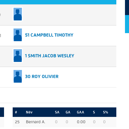
9
51 CAMPBELL TIMOTHY
1
1 SMITH JACOB WESLEY
30 ROY OLIVIER
#
Név
SA
GA
GAA
S
S%
25
Bernard A.
0
0
0.00
0
0