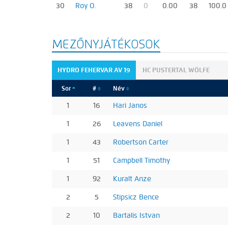
30
Roy O.
38
0
0.00
38
100.0
MEZŐNYJÁTÉKOSOK
HYDRO FEHERVAR AV 19
HC PUSTERTAL WÖLFE
Sor
#
Név
1
16
Hari Janos
1
26
Leavens Daniel
1
43
Robertson Carter
1
51
Campbell Timothy
1
92
Kuralt Anze
2
5
Stipsicz Bence
2
10
Bartalis Istvan