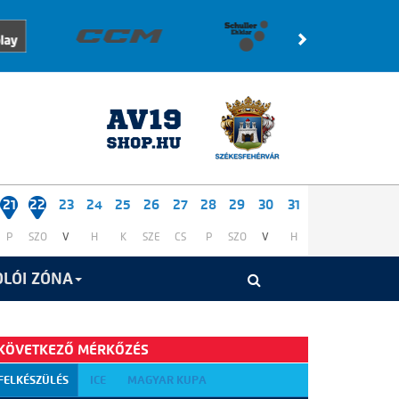
21
22
23
24
25
26
27
28
29
30
31
P
SZO
V
H
K
SZE
CS
P
SZO
V
H
LÓI ZÓNA
KÖVETKEZŐ MÉRKŐZÉS
FELKÉSZÜLÉS
ICE
MAGYAR KUPA