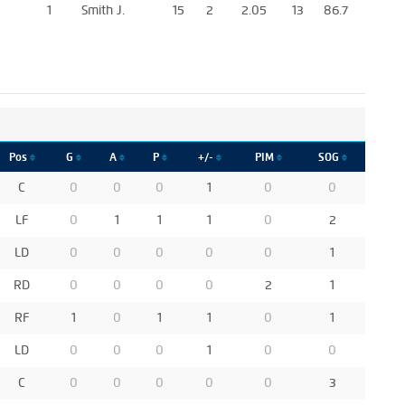
1
Smith J.
15
2
2.05
13
86.7
Pos
G
A
P
+/-
PIM
SOG
C
0
0
0
1
0
0
LF
0
1
1
1
0
2
LD
0
0
0
0
0
1
RD
0
0
0
0
2
1
RF
1
0
1
1
0
1
LD
0
0
0
1
0
0
C
0
0
0
0
0
3