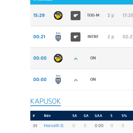
15:29
2 p
17:2
TOO-M
00:21
2 p
02:2
INTRF
00:00
ON
00:00
ON
KAPUSOK
#
Név
SA
GA
GAA
S
S%
35
Horvath D.
0
0
0.00
0
0