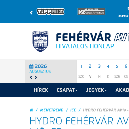
HIVATALOS HONLAP
2026
1
2
3
4
5
6
AUGUSZTUS
SZO
V
H
K
SZE
CS
HÍREK
CSAPAT
JEGYEK
AKAD
MENETREND
ICE
HYDRO FEHÉRVÁR AV19 -
HYDRO FEHÉRVÁR AV1