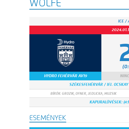
WÖLFE
ICE /
2024.01.
(0:
HYDRO FEHÉRVÁR AV19
NINC
SZÉKESFEHÉRVÁR / IFJ. OCSKA
BÍRÓK: GROZIK, OFNER, JEDLICKA, MUZSIK
KAPURALÖVÉSEK: (4:12,
ESEMÉNYEK