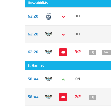
Hoszabbítás
62:20
OFF
62:20
OFF
3:2
62:20
EQ
GWG
3. Harmad
58:44
ON
2:2
58:44
EQ