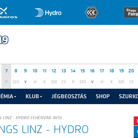
7
8
9
10
11
12
13
14
15
16
17
18
19
20
P
SZO
V
H
K
SZE
CS
P
SZO
V
H
K
SZE
CS
ÉMIA
KLUB
JÉGBEOSZTÁS
SHOP
SZURKO
 LINZ - HYDRO FEHÉRVÁR AV19
NGS LINZ - HYDRO