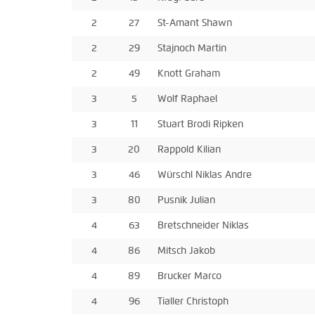
2
27
St-Amant Shawn
2
29
Stajnoch Martin
2
49
Knott Graham
3
5
Wolf Raphael
3
11
Stuart Brodi Ripken
3
20
Rappold Kilian
3
46
Würschl Niklas Andre
3
80
Pusnik Julian
4
63
Bretschneider Niklas
4
86
Mitsch Jakob
4
89
Brucker Marco
4
96
Tialler Christoph