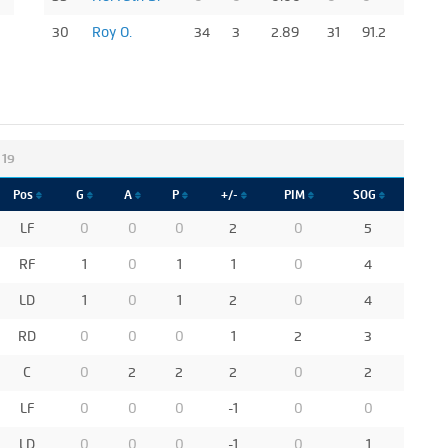
30
Roy O.
34
3
2.89
31
91.2
 19
Pos
G
A
P
+/-
PIM
SOG
LF
0
0
0
2
0
5
RF
1
0
1
1
0
4
LD
1
0
1
2
0
4
RD
0
0
0
1
2
3
C
0
2
2
2
0
2
LF
0
0
0
-1
0
0
LD
0
0
0
-1
0
1