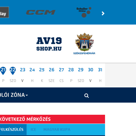
21
22
23
24
25
26
27
28
29
30
31
P
SZO
V
H
K
SZE
CS
P
SZO
V
H
LÓI ZÓNA
KÖVETKEZŐ MÉRKŐZÉS
FELKÉSZÜLÉS
ICE
MAGYAR KUPA