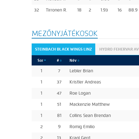
32
Tirronen R.
18
2
1.93
16
88.9
MEZŐNYJÁTÉKOSOK
STEINBACH BLACK WINGS LINZ
HYDRO FEHERVAR AV
Sor
#
Név
1
7
Lebler Brian
1
37
Kristler Andreas
1
47
Roe Logan
1
51
Mackenzie Matthew
1
81
Collins Sean Brendan
2
9
Romig Emilio
2
13
Kragl Gerd