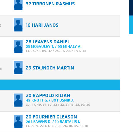
32 TIRRONEN RASMUS
16 HARI JANOS
5
26 LEAVENS DANIEL
23 MCGAULEY T. / 93 MIHALY A.
13
,
96
,
63
,
89
,
32
/
26
,
23
,
20
,
51
,
93
,
30
29 STAJNOCH MARTIN
5
20 RAPPOLD KILIAN
49 KNOTT G. / 80 PUSNIK J.
20
,
47
,
49
,
51
,
80
,
32
/
22
,
31
,
16
,
23
,
92
,
30
20 FOURNIER GLEASON
26 LEAVENS D. / 10 BARTALIS I.
13
,
29
,
9
,
27
,
63
,
32
/
20
,
26
,
10
,
45
,
51
,
30