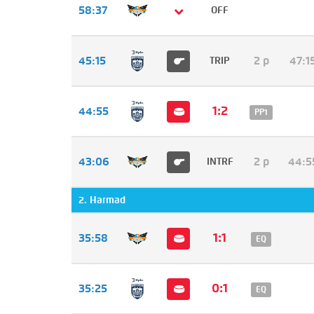
58:37
OFF
45:15
2 p
47:1
TRIP
1:2
44:55
PP1
43:06
2 p
44:5
INTRF
2. Harmad
1:1
35:58
EQ
0:1
35:25
EQ