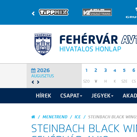
HIVATALOS HONLAP
2026
1
2
3
4
5
6
AUGUSZTUS
SZO
V
H
K
SZE
CS
HÍREK
CSAPAT
JEGYEK
AKAD
MENETREND
ICE
STEINBACH BLACK WINGS
STEINBACH BLACK WI