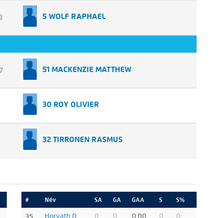
5 WOLF RAPHAEL
8
51 MACKENZIE MATTHEW
7
30 ROY OLIVIER
32 TIRRONEN RASMUS
#
Név
SA
GA
GAA
S
S%
35
Horvath D.
0
0
0.00
0
0