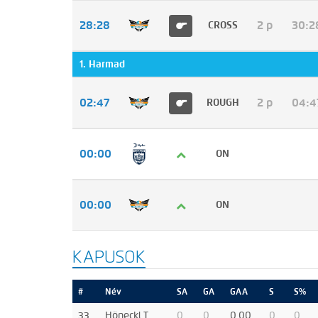
28:28
2 p
30:2
CROSS
1. Harmad
02:47
2 p
04:4
ROUGH
00:00
ON
00:00
ON
KAPUSOK
#
Név
SA
GA
GAA
S
S%
33
Höneckl T.
0
0
0.00
0
0