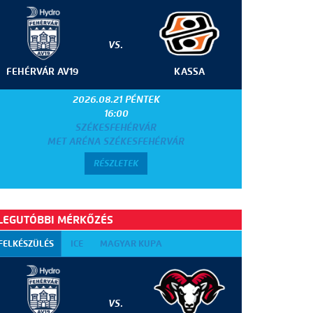
VS.
FEHÉRVÁR AV19
KASSA
2026.08.21 PÉNTEK
16:00
SZÉKESFEHÉRVÁR
MET ARÉNA SZÉKESFEHÉRVÁR
RÉSZLETEK
LEGUTÓBBI MÉRKŐZÉS
FELKÉSZÜLÉS
ICE
MAGYAR KUPA
VS.