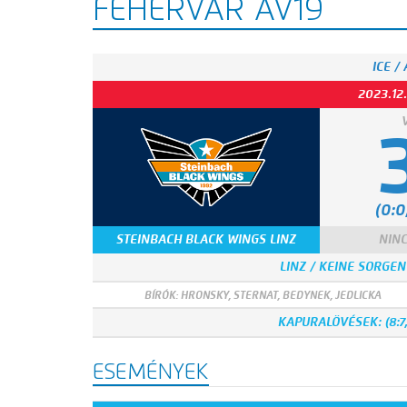
FEHÉRVÁR AV19
ICE /
2023.12.
(0:0,
STEINBACH BLACK WINGS LINZ
NINC
LINZ / KEINE SORGEN
BÍRÓK: HRONSKY, STERNAT, BEDYNEK, JEDLICKA
KAPURALÖVÉSEK: (8:7, 1
ESEMÉNYEK