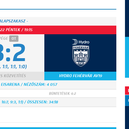
 ALAPSZAKASZ -
22 PÉNTEK / 19:15
VÉGE
OT
3:2
 1:1, 1:1, 1:0)
S KÖZVETÍTÉS
HYDRO FEHÉRVÁR AV19
 EISARENA / NÉZŐSZÁM: 4 057
BÜNTETÉSEK: 6:2
6:7, 9:3, 1:1) / ÖSSZESEN: 34:18