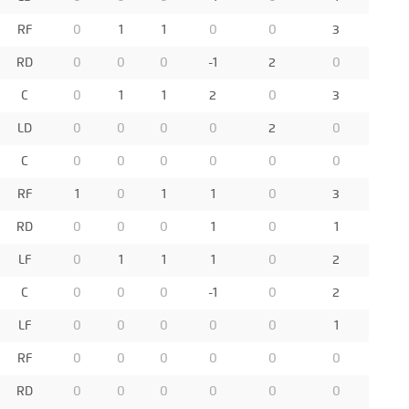
RF
0
1
1
0
0
3
RD
0
0
0
-1
2
0
C
0
1
1
2
0
3
LD
0
0
0
0
2
0
C
0
0
0
0
0
0
RF
1
0
1
1
0
3
RD
0
0
0
1
0
1
LF
0
1
1
1
0
2
C
0
0
0
-1
0
2
LF
0
0
0
0
0
1
RF
0
0
0
0
0
0
RD
0
0
0
0
0
0