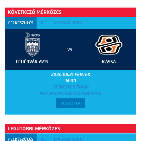
KÖVETKEZŐ MÉRKŐZÉS
FELKÉSZÜLÉS
ICE
MAGYAR KUPA
VS.
FEHÉRVÁR AV19
KASSA
2026.08.21 PÉNTEK
16:00
SZÉKESFEHÉRVÁR
MET ARÉNA SZÉKESFEHÉRVÁR
RÉSZLETEK
LEGUTÓBBI MÉRKŐZÉS
FELKÉSZÜLÉS
ICE
MAGYAR KUPA