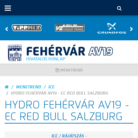
HIVATALOS HONLAP
MENETREND
MENETREND
ICE
HYDRO FEHÉRVÁR AV19 - EC RED BULL SALZBURG
HYDRO FEHÉRVÁR AV19 -
EC RED BULL SALZBURG
ICE / RÁJÁTSZÁS -