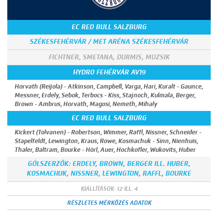
EC RED BULL SALZBURG
SZÉKESFEHÉRVÁR / MET ARÉNA SZÉKESFEHÉRVÁR
FICHTNER, SMETANA, DURMIS, MUZSIK
HYDRO FEHÉRVÁR AV19
Horvath (Reijola) - Atkinson, Campbell, Varga, Hari, Kuralt - Gaunce,
Messner, Erdely, Sebok, Terbocs - Kiss, Stajnoch, Kulmala, Berger,
Brown - Ambrus, Horvath, Magosi, Nemeth, Mihaly
EC RED BULL SALZBURG
Kickert (Tolvanen) - Robertson, Wimmer, Raffl, Nissner, Schneider -
Stapelfeldt, Lewington, Kraus, Rowe, Kosmachuk - Sinn, Nienhuis,
Thaler, Baltram, Bourke - Hörl, Auer, Hochkofler, Wukovits, Huber
GÓLSZERZŐK: ERDELY, BROWN, BERGER ILL. HUBER,
KOSMACHUK, NISSNER, LEWINGTON, RAFFL, BOURKE
KIÁLLÍTÁSOK: 12 ILL. 4
RÉSZLETES MÉRKŐZÉS ADATOK