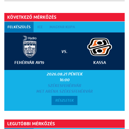
KÖVETKEZŐ MÉRKŐZÉS
FELKÉSZÜLÉS
ICE
MAGYAR KUPA
VS.
FEHÉRVÁR AV19
KASSA
2026.08.21 PÉNTEK
16:00
SZÉKESFEHÉRVÁR
MET ARÉNA SZÉKESFEHÉRVÁR
RÉSZLETEK
LEGUTÓBBI MÉRKŐZÉS