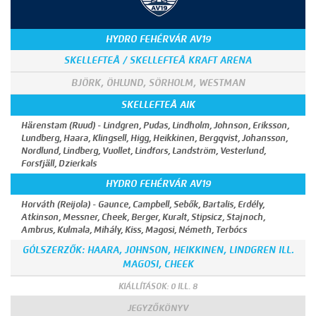
HYDRO FEHÉRVÁR AV19
SKELLEFTEÅ / SKELLEFTEÅ KRAFT ARENA
BJÖRK, ÖHLUND, SÖRHOLM, WESTMAN
SKELLEFTEÅ AIK
Härenstam (Ruud) - Lindgren, Pudas, Lindholm, Johnson, Eriksson,
Lundberg, Haara, Klingsell, Higg, Heikkinen, Bergqvist, Johansson,
Nordlund, Lindberg, Vuollet, Lindfors, Landström, Vesterlund,
Forsfjäll, Dzierkals
HYDRO FEHÉRVÁR AV19
Horváth (Reijola) - Gaunce, Campbell, Sebők, Bartalis, Erdély,
Atkinson, Messner, Cheek, Berger, Kuralt, Stipsicz, Stajnoch,
Ambrus, Kulmala, Mihály, Kiss, Magosi, Németh, Terbócs
GÓLSZERZŐK: HAARA, JOHNSON, HEIKKINEN, LINDGREN ILL.
MAGOSI, CHEEK
KIÁLLÍTÁSOK: 0 ILL. 8
JEGYZŐKÖNYV