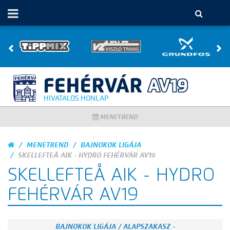
HIVATALOS HONLAP
MENETREND
MENETREND
BAJNOKOK LIGÁJA
SKELLEFTEÅ AIK - HYDRO FEHÉRVÁR AV19
SKELLEFTEÅ AIK - HYDRO
FEHÉRVÁR AV19
BAJNOKOK LIGÁJA / ALAPSZAKASZ -