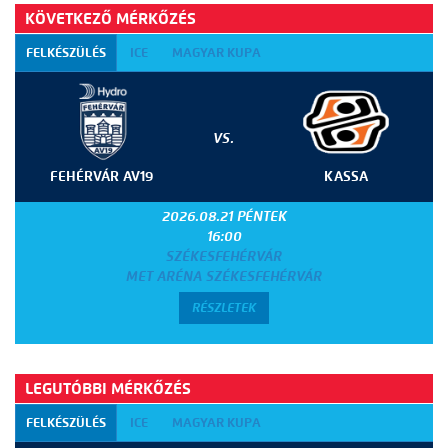
KÖVETKEZŐ MÉRKŐZÉS
FELKÉSZÜLÉS
ICE
MAGYAR KUPA
VS.
FEHÉRVÁR AV19
KASSA
2026.08.21 PÉNTEK
16:00
SZÉKESFEHÉRVÁR
MET ARÉNA SZÉKESFEHÉRVÁR
RÉSZLETEK
LEGUTÓBBI MÉRKŐZÉS
FELKÉSZÜLÉS
ICE
MAGYAR KUPA