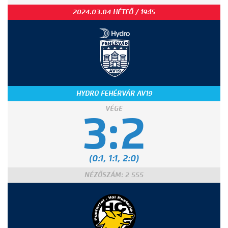
2024.03.04 HÉTFŐ / 19:15
HYDRO FEHÉRVÁR AV19
VÉGE
3:2
(0:1, 1:1, 2:0)
NÉZŐSZÁM: 2 555