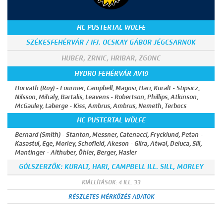
HC PUSTERTAL WÖLFE
SZÉKESFEHÉRVÁR / IFJ. OCSKAY GÁBOR JÉGCSARNOK
HUBER, ZRNIC, HRIBAR, ZGONC
HYDRO FEHÉRVÁR AV19
Horvath (Roy) - Fournier, Campbell, Magosi, Hari, Kuralt - Stipsicz,
Nilsson, Mihaly, Bartalis, Leavens - Robertson, Phillips, Atkinson,
McGauley, Laberge - Kiss, Ambrus, Ambrus, Nemeth, Terbocs
HC PUSTERTAL WÖLFE
Bernard (Smith) - Stanton, Messner, Catenacci, Frycklund, Petan -
Kasastul, Ege, Morley, Schofield, Akeson - Glira, Atwal, Deluca, Sill,
Mantinger - Althuber, Öhler, Berger, Hasler
GÓLSZERZŐK: KURALT, HARI, CAMPBELL ILL. SILL, MORLEY
KIÁLLÍTÁSOK: 4 ILL. 33
RÉSZLETES MÉRKŐZÉS ADATOK