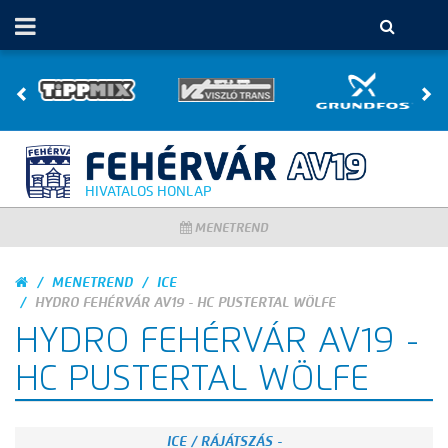
HIVATALOS HONLAP
MENETREND
MENETREND
ICE
HYDRO FEHÉRVÁR AV19 - HC PUSTERTAL WÖLFE
HYDRO FEHÉRVÁR AV19 -
HC PUSTERTAL WÖLFE
ICE / RÁJÁTSZÁS -